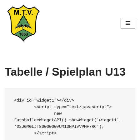
Zum
Inhalt
springen
Tabelle / Spielplan U13
<div id="widget1"></div>

	<script type="text/javascript">

		new 
fussballdeWidgetAPI().showWidget('widget1', 
'02JGMGLJT8000000VUM1DNPIVVPMF7RC');

	</script>